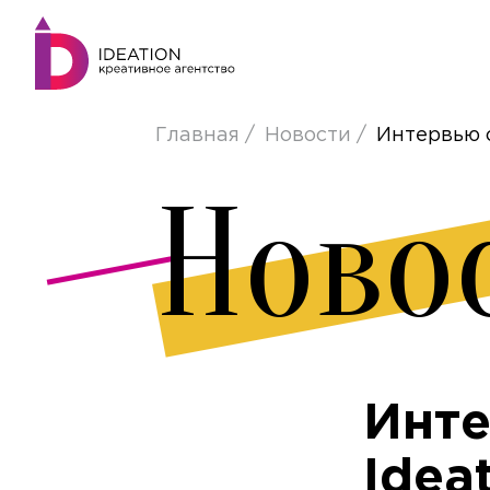
Главная
Новости
Интервью с
Ново
Инте
Idea