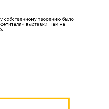
нку собственному творению было
осетителям выставки. Тем не
ю.