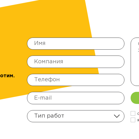
отим.
С
Тип работ