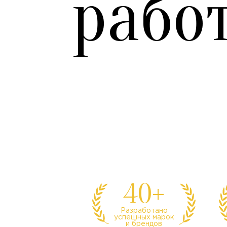
рабо
40+
Разработано
успешных марок
и брендов