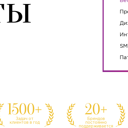
ты
Ве
Пр
Ди
Ин
S
Па
1500+
20+
Задач от
Брендов
клиентов в год
постоянно
поддерживается