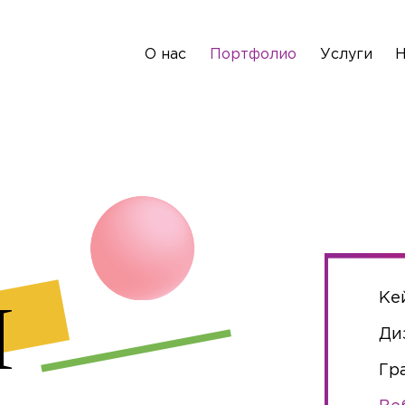
О нас
Портфолио
Услуги
Н
и
Ке
Ди
Гр