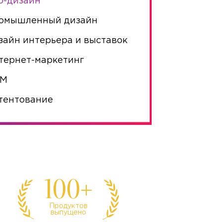
б-дизайн
омышленный дизайн
зайн интерьера и выставок
тернет-маркетинг
MM
тентование
100+
Продуктов
выпущено