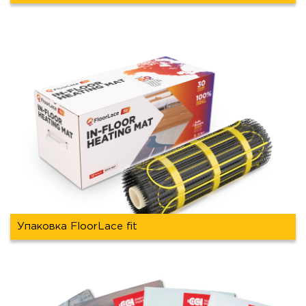
Упаковка FloorLace fit