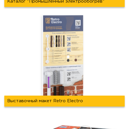
Каталог "Промышленный электрообогрев"
Выставочный макет Retro Electro