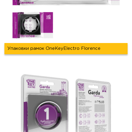
Упаковки рамок OneKeyElectro Florence