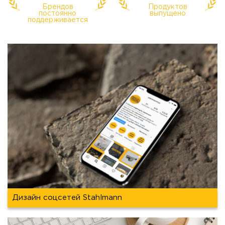
Брендов
Продуктов
постоянно
выпущено
поддерживается
Дизайн соцсетей Stahlmann