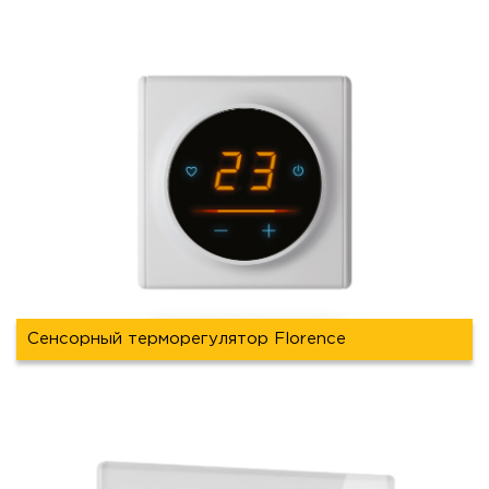
Сенсорный терморегулятор Florenсe