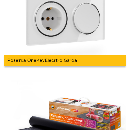
Розетка OneKeyElecrtro Garda