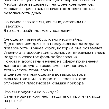
Запоминающийся желтый цвет шарового крана
Neptun Base выделяется на фоне конкурентов.
Нержавеющая сталь означает долговечность и
безопасность дома.
⠀
Но самое главное мы, конечно, оставили на
«закуску».
Это сам дизайн модуля управления!
⠀
Он сделан таким абсолютно неслучайно.
Вдохновением для него послужила капля воды на
поверхности, точнее круги, которые она оставляет.
Именно эта ассоциация формирует внешнюю панель
модуля в качестве формообразования.
Тонкий и аккуратный намек на сферу применения
данного продукта также смог нам помочь с
технической точки зрения.
В центре «капли» сделана вставка, которая
скрывает литник- отверстие, через которое
отливается пластиковая крышка прибора.
⠀
Что мы получили на выходе?
Самый модный комплект защиты от протечек воды
на рынке!
⠀