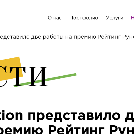
О нас
Портфолио
Услуги
Н
редставило две работы на премию Рейтинг Рун
сти
tion представило 
ремию Рейтинг Рун