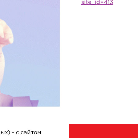
site_id=413
ых) – с сайтом