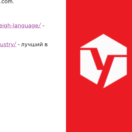
.com.
reigh-language/
-
ustry/
- лучший в