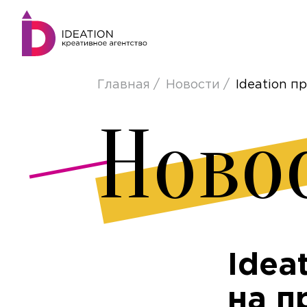
Главная
Новости
Ideation п
Ново
Idea
на п